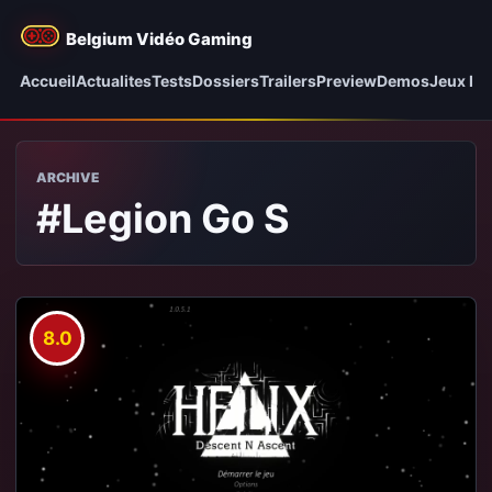
Belgium Vidéo Gaming
Accueil
Actualites
Tests
Dossiers
Trailers
Preview
Demos
Jeux be
ARCHIVE
#Legion Go S
8.0