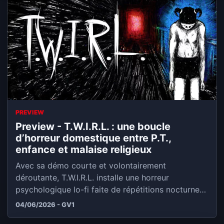
PREVIEW
Preview - T.W.I.R.L. : une boucle
d’horreur domestique entre P.T.,
enfance et malaise religieux
Avec sa démo courte et volontairement
déroutante, T.W.I.R.L. installe une horreur
psychologique lo-fi faite de répétitions nocturnes,
de portes...
04/06/2026 - GV1