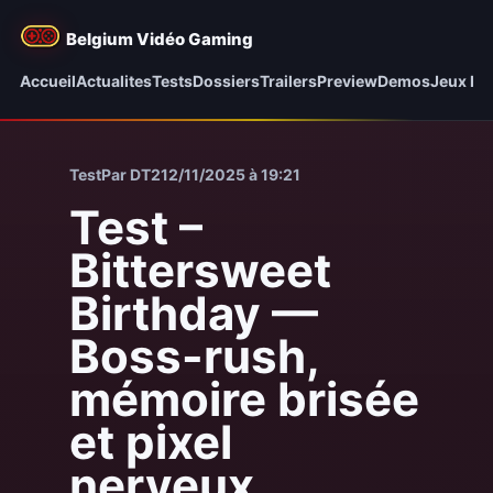
Belgium Vidéo Gaming
Accueil
Actualites
Tests
Dossiers
Trailers
Preview
Demos
Jeux be
Test
Par DT2
12/11/2025 à 19:21
Test –
Bittersweet
Birthday —
Boss-rush,
mémoire brisée
et pixel
nerveux