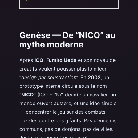
Genèse — De “NICO” au
mythe moderne
Après
ICO
,
Fumito Ueda
et son noyau de
créatifs veulent pousser plus loin leur
“
design par soustraction
”. En
2002
, un
prototype interne circule sous le nom
“
NICO
” (ICO + “Ni”, deux) : un cavalier, un
monde ouvert austère, et une idée simple
— concentrer le jeu sur des combats-
puzzles contre des géants. Pas d’ennemis
communs, pas de donjons, pas de villes.
Juste des rencontres rares et