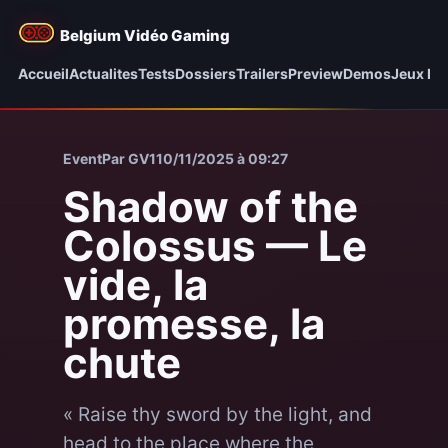
Belgium Vidéo Gaming
Accueil
Actualites
Tests
Dossiers
Trailers
Preview
Demos
Jeux be
Event
Par GV1
10/11/2025 à 09:27
Shadow of the
Colossus — Le
vide, la
promesse, la
chute
« Raise thy sword by the light, and
head to the place where the