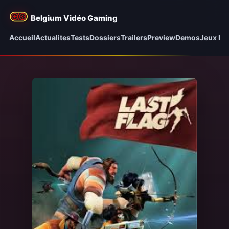
Belgium Vidéo Gaming
Accueil
Actualites
Tests
Dossiers
Trailers
Preview
Demos
Jeux be