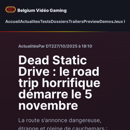
Belgium Vidéo Gaming
Accueil
Actualites
Tests
Dossiers
Trailers
Preview
Demos
Jeux be
Actualités
Par DT2
27/10/2025 à 18:10
Dead Static
Drive : le road
trip horrifique
démarre le 5
novembre
La route s’annonce dangereuse,
étrange et pleine de cauchemars :