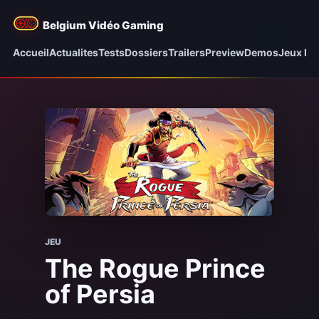
Belgium Vidéo Gaming
Accueil
Actualites
Tests
Dossiers
Trailers
Preview
Demos
Jeux be
JEU
The Rogue Prince
of Persia