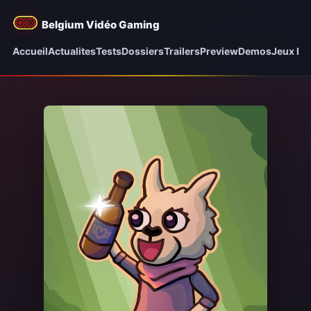
Belgium Vidéo Gaming
Accueil
Actualites
Tests
Dossiers
Trailers
Preview
Demos
Jeux be