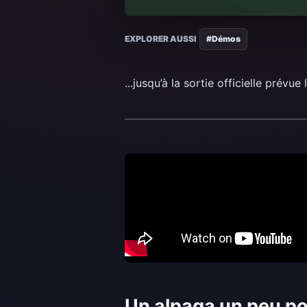
EXPLORER AUSSI
#Démos
...jusqu’à la sortie officielle prév
Un alpaga un peu p