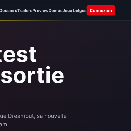
Dossiers
Trailers
Preview
Demos
Jeux belges
Connexion
test
 sortie
que Dreamout, sa nouvelle
eam