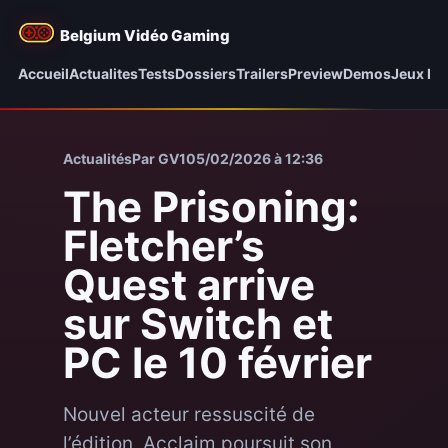
Belgium Vidéo Gaming
Accueil
Actualites
Tests
Dossiers
Trailers
Preview
Demos
Jeux be
Actualités
Par GV1
05/02/2026 à 12:36
The Prisoning:
Fletcher’s
Quest arrive
sur Switch et
PC le 10 février
Nouvel acteur ressuscité de
l’édition, Acclaim poursuit son