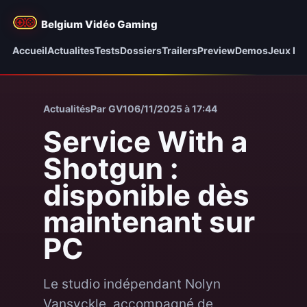
Belgium Vidéo Gaming
Accueil
Actualites
Tests
Dossiers
Trailers
Preview
Demos
Jeux be
Actualités
Par GV1
06/11/2025 à 17:44
Service With a
Shotgun :
disponible dès
maintenant sur
PC
Le studio indépendant Nolyn
Vansyckle, accompagné de