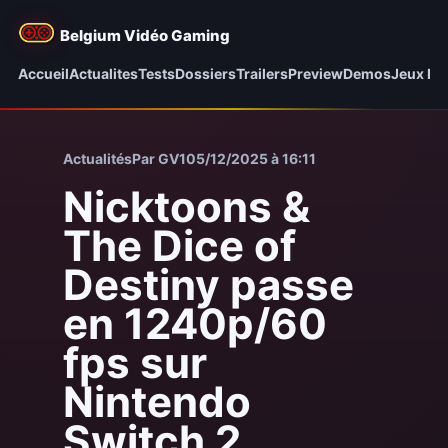
Belgium Vidéo Gaming
Accueil
Actualites
Tests
Dossiers
Trailers
Preview
Demos
Jeux be
Actualités
Par GV1
05/12/2025 à 16:11
Nicktoons &
The Dice of
Destiny passe
en 1240p/60
fps sur
Nintendo
Switch 2