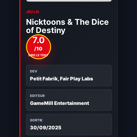
JEU LIE
Nicktoons & The Dice
of Destiny
7.0
/10
LIRE LE TEST
DEV
Petit Fabrik, Fair Play Labs
EDITEUR
GameMill Entertainment
SORTIE
30/09/2025