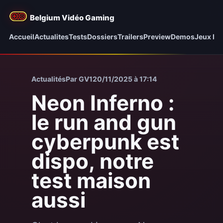
Belgium Vidéo Gaming
Accueil
Actualites
Tests
Dossiers
Trailers
Preview
Demos
Jeux be
Actualités
Par GV1
20/11/2025 à 17:14
Neon Inferno :
le run and gun
cyberpunk est
dispo, notre
test maison
aussi