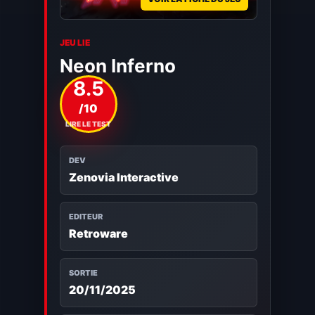
JEU LIE
Neon Inferno
8.5
/10
LIRE LE TEST
DEV
Zenovia Interactive
EDITEUR
Retroware
SORTIE
20/11/2025