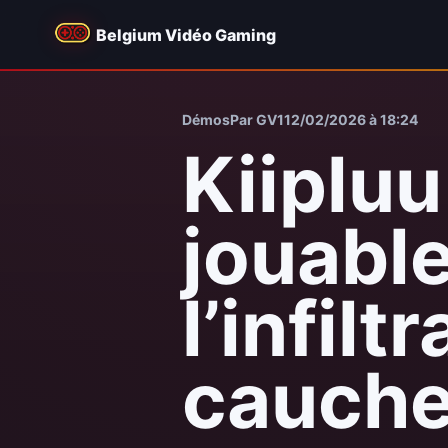
Belgium Vidéo Gaming
Démos
Par GV1
12/02/2026 à 18:24
Kiiplu
jouabl
l’infil
cauche