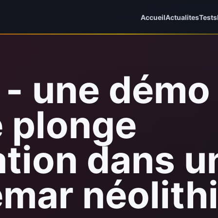
Accueil
Actualites
Tests
u - une démo
e plonge
tration dans u
mar néolith