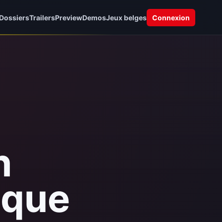
Dossiers
Trailers
Preview
Demos
Jeux belges
Connexion
n
ique