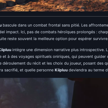
uu
bascule dans un combat frontal sans pitié. Les affrontem
n réel impact. Ici, pas de combats héroïques prolongés : ch
 fuite reste souvent la meilleure option pour espérer survivre
Kiipluu
intègre une dimension narrative plus introspective. 
e et à des voyages spirituels oniriques, qui peuvent guider
 déroulement du récit et les choix du joueur, posant des q
ra sacrifié, et quelle personne
Kiipluu
deviendra au terme d