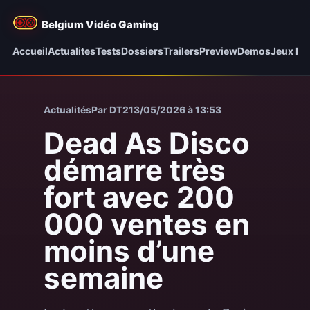
Belgium Vidéo Gaming
Accueil
Actualites
Tests
Dossiers
Trailers
Preview
Demos
Jeux be
Actualités
Par DT2
13/05/2026 à 13:53
Dead As Disco
démarre très
fort avec 200
000 ventes en
moins d’une
semaine