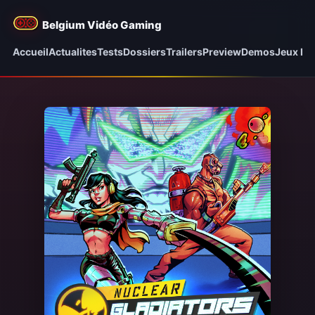
Belgium Vidéo Gaming
Accueil
Actualites
Tests
Dossiers
Trailers
Preview
Demos
Jeux be