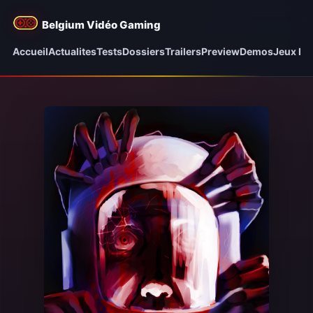
Belgium Vidéo Gaming
Accueil
Actualites
Tests
Dossiers
Trailers
Preview
Demos
Jeux be