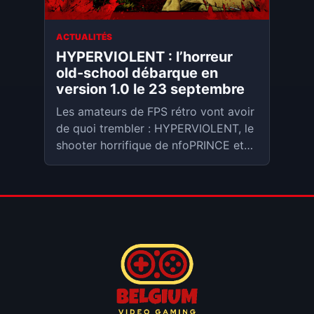
ACTUALITÉS
HYPERVIOLENT : l’horreur
old-school débarque en
version 1.0 le 23 septembre
Les amateurs de FPS rétro vont avoir
de quoi trembler : HYPERVIOLENT, le
shooter horrifique de nfoPRINCE et
Terminist Arcade, édité par Fulqrum
Publishing, quitte son accès anticipé
et sortira en version 1.0 sur PC le 23
septembre 2025. Une date qui
s’inscrit dans le cadre du Boomstock
2025, le festival Steam dédié aux
boomer shooters et aux FPS inspirés
des années 90.