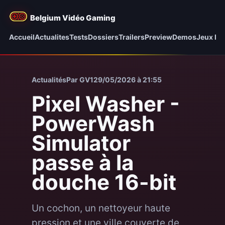
Belgium Vidéo Gaming
Accueil
Actualites
Tests
Dossiers
Trailers
Preview
Demos
Jeux be
Actualités
Par GV1
29/05/2026 à 21:55
Pixel Washer -
PowerWash
Simulator
passe à la
douche 16-bit
Un cochon, un nettoyeur haute
pression et une ville couverte de