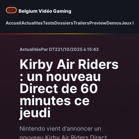
Belgium Vidéo Gaming
Accueil
Actualites
Tests
Dossiers
Trailers
Preview
Demos
Jeux be
Actualités
Par DT2
21/10/2025 à 15:43
Kirby Air Riders
: un nouveau
Direct de 60
minutes ce
jeudi
Nintendo vient d’annoncer un
nouveau Kirby Air Riders Direct,