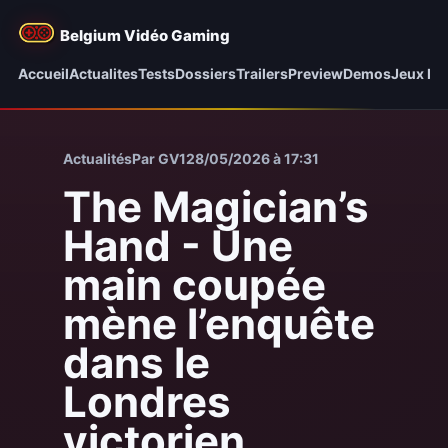
Belgium Vidéo Gaming
Accueil
Actualites
Tests
Dossiers
Trailers
Preview
Demos
Jeux be
Actualités
Par GV1
28/05/2026 à 17:31
The Magician’s
Hand - Une
main coupée
mène l’enquête
dans le
Londres
victorien