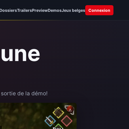
Dossiers
Trailers
Preview
Demos
Jeux belges
Connexion
 une
 sortie de la démo!