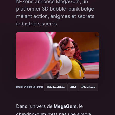
N-Zone annonce MegaGum, un
platformer 3D bubble-punk belge
mêlant action, énigmes et secrets
industriels sucrés.
EXPLORER AUSSI
#Actualités
#B4
#Trailers
Dans l’univers de
MegaGum
, le
chewing-gum n’est pas une simple