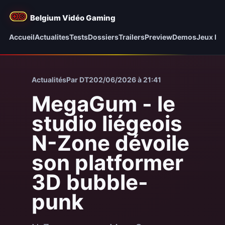
Belgium Vidéo Gaming
Accueil
Actualites
Tests
Dossiers
Trailers
Preview
Demos
Jeux be
Actualités
Par DT2
02/06/2026 à 21:41
MegaGum - le
studio liégeois
N-Zone dévoile
son platformer
3D bubble-
punk